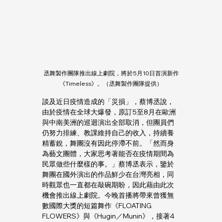
丞舞製作團隊推出線上劇院，將於5月10日首演新作
《Timeless》。（丞舞製作團隊提供）
談及近日疫情造成的「災損」，蔡博丞說，
由於疫情在全球大爆發，原訂5至8月在歐洲
與中南美洲的巡迴演出全部取消，但團員們
仍努力排練、教課維持自己的收入，持續養
精蓄銳，舞團沒有因此停滯不前。「然而身
為藝文團體，大家思考著能否在疫情期間為
民眾做些什麼樣的事。」蔡博丞表示，鑒於
舞團在國外演出的作品鮮少在台灣亮相，同
時觀眾也一直都在敲碗期盼，因此藉由此次
機會推出線上劇院。今晚首播將帶來曾獲無
數國際大獎的短篇舞作《FLOATING 
FLOWERS》與《Hugin／Munin》，接著4