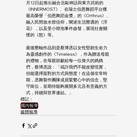
月12日起推出融合北歐神話與東方武術的
《INNERMOST》、在瑞士伯恩舞蹈平台獲
最高榮譽「伯恩舞蹈金獎」的《Orthrus》、
融入民間放水燈信仰，闡述生活際遇的《浮
花》，以及受小燈泡事件啟發，展現社會關
懷的《怒》等。
最後壓軸作品則是蔡博丞以女性堅韌生命力
為靈感創作的《Timeless》，作為贈送母親
的禮物，在母親節獻給每一位偉大的媽媽
們，蔡博丞說：「或許我們不能改變現實，
但能選擇面對的方式與態度！在這個非常時
期，丞舞製作團隊成員緊繫心中的信念，堅
守崗位，並期待能夠展開多元且有意義的方
式，持續與世界連結。」
標記：
國內報導
媒體報導