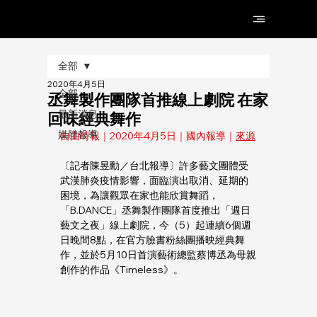
全部
2020年4月5日
全部
丞舞製作團隊首推線上劇院 在家
最新消息
回味經典舞作
媒體報導
自由時報｜
2020年
4月5日｜國內報導｜
來源
〔記者陳昱勳／台北報導〕許多藝文團體受
武漢肺炎疫情影響，面臨演出取消、延期的
困境，為讓觀眾在家也能欣賞舞蹈，
「B.DANCE」丞舞製作團隊首度推出「週日
藝文之夜」線上劇院，今（5）起連續6個週
日晚間8點，在官方臉書粉絲團播映經典舞
作，並於5月10日首演藝術總監蔡博丞為母親
創作的作品《Timeless》。