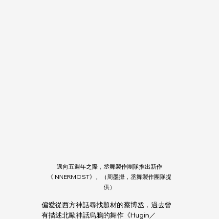
邁向五週年之際，丞舞製作團隊推出新作
《INNERMOST》。（周墨攝，丞舞製作團隊提
供）
偏愛從西方神話尋找題材的蔡博丞，過去曾
有描述北歐神話烏鴉的舞作《Hugin／