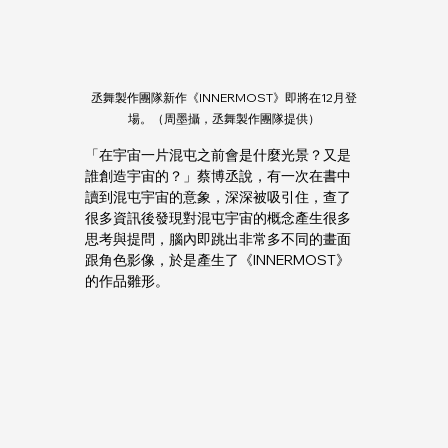
丞舞製作團隊新作《INNERMOST》即將在12月登
場。（周墨攝，丞舞製作團隊提供）
「在宇宙一片混屯之前會是什麼光景？又是
誰創造宇宙的？」蔡博丞說，有一次在書中
讀到混屯宇宙的意象，深深被吸引住，查了
很多資訊後發現對混屯宇宙的概念產生很多
思考與提問，腦內即跳出非常多不同的畫面
跟角色影像，於是產生了《INNERMOST》
的作品雛形。