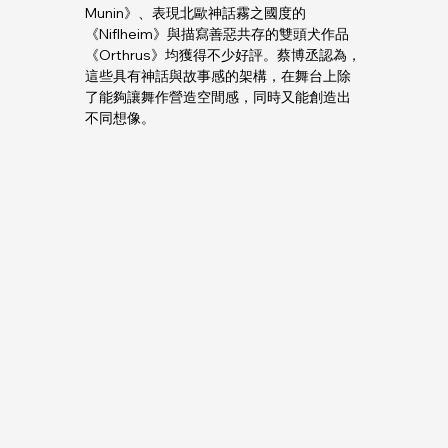
Munin》、表現北歐神話霧之國度的
《Niflheim》與描寫善惡共存的雙頭犬作品
《Orthrus》均獲得不少好評。蔡博丞認為，
這些具有神話與故事感的架構，在舞台上除
了能夠讓舞作營造空間感，同時又能創造出
不同想像。