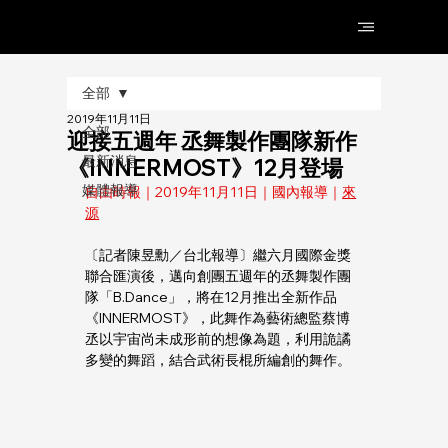
全部
2019年11月11日
全部
迎接五週年 丞舞製作團隊新作
最新消息
《INNERMOST》12月登場
媒體報導
自由時報｜
2019年
11月11日｜國內報導｜
來
源
〔記者陳昱勳／台北報導〕繼六月國際金獎
聯合匯演後，邁向創團五週年的丞舞製作團
隊「B.Dance」，將在12月推出全新作品
《INNERMOST》，此舞作為藝術總監蔡博
丞以宇宙尚未成形前的想像為題，利用詭譎
多變的舞蹈，結合武術長棍所編創的舞作。