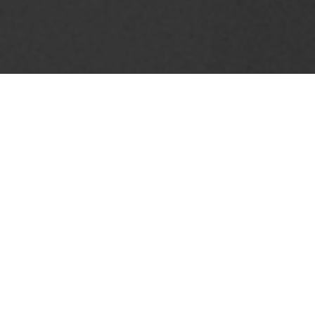
丞舞製作團隊的舞者跟著團隊在世界各地的舞台上
演出，在不同的文化裡碰撞、摩擦、積累。這些經
歷慢慢在每個人身體裡沉澱，長成某種還沒說出口
的東西。
BABE.B，是舞團為這些積累創造的出口。
始於，邀請團內的舞者走到編舞者的位置，把自己
一直想探索的問題帶進排練室，從零開始發展一支
屬於自己的作品。
舞團相信，每個在這裡工作的身體，都有自己的問