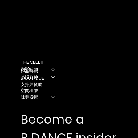
THE CELL II
2026
關於我們
作品典藏
品牌延伸
B.OUTIQUE
支持與贊助
空間租借
社群聯繫
Become a 
B.DANCE insider