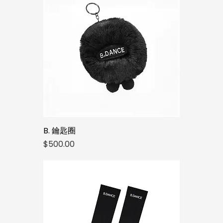
B. 鑰匙圈
價格
$500.00